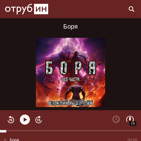
Боря
1X
Боря
00:00