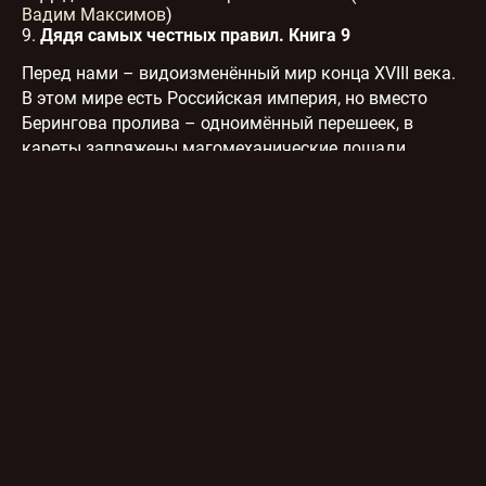
Вадим Максимов
)
9.
Дядя самых честных правил. Книга 9
Перед нами – видоизменённый мир конца XVIII века.
В этом мире есть Российская империя, но вместо
Берингова пролива – одноимённый перешеек, в
кареты запряжены магомеханические лошади,
аристократы обладают магическими талантами, а в
крепостных у них орки, послушно отрабатывающие
барщину. Именно в такую Россию едет из Парижа
для получения наследства и перезапуска не совсем
задавшейся карьеры маг-недоучка Константин
Урусов. Возвращение к историческим корням
оказывается непростым, но герою удается не только
преодолеть все преграды, но и занять статусное
положение в местном обществе.
В девятой книге Урусову предстоит разбираться с
эпидемией чумы в Москве, поехать в Рим и
выступить против инквизиции, отправиться на