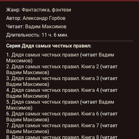
Дядя самых честных правил. Книга 9 30
17:27
Жанр
:
Фантастика, фэнтези
Дядя самых честных правил. Книга 9 31
16:26
Автор:
Александр Горбов
Дядя самых честных правил. Книга 9 32
17:09
Читает:
Вадим Максимов
Дядя самых честных правил. Книга 9 33
16:55
Длительность:
11 ч. 6 мин.
Дядя самых честных правил. Книга 9 34
17:32
Серия
Дядя самых честных правил
:
Дядя самых честных правил. Книга 9 35
16:26
1.
Дядя самых честных правил. Книга 9 36
Дядя самых честных правил
(читает
Вадим
17:19
Максимов
)
Дядя самых честных правил. Книга 9 37
16:35
2.
Дядя самых честных правил. Книга 2
(читает
Дядя самых честных правил. Книга 9 38
16:23
Вадим Максимов
)
3.
Дядя самых честных правил. Книга 3
(читает
Дядя самых честных правил. Книга 9 39
16:18
Вадим Максимов
)
Дядя самых честных правил. Книга 9 40
16:46
4.
Дядя самых честных правил. Книга 4
(читает
Вадим Максимов
)
5.
Дядя самых честных правил
(читает
Вадим
Максимов
)
6.
Дядя самых честных правил. Книга 6
(читает
Вадим Максимов
)
7.
Дядя самых честных правил. Книга 7
(читает
Вадим Максимов
)
8.
Дядя самых честных правил. Книга 8
(читает