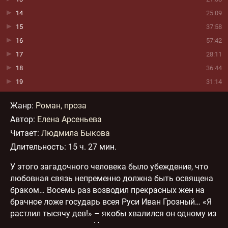
14
25:09
15
37:58
16
57:42
17
28:11
18
36:44
19
31:14
20
25:41
Жанр
:
Роман, проза
21
52:27
Автор:
Елена Арсеньева
22
29:01
Читает:
Людмила Быкова
23
47:00
Длительность:
15 ч. 27 мин.
24
15:01
25
28:02
У этого загадочного человека было убеждение, что
любовная связь непременно должна быть освящена
26
1:08:01
браком… Восемь раз возводил прекрасных жен на
27
1:04:10
брачное ложе государь всея Руси Иван Грозный… «Я
растлил тысячу дев!» – якобы хвалился он одному из
иностранных послов. На самом деле он всю жизнь