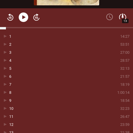
1X
1
14:27
2
53:51
3
27:00
4
28:57
5
32:13
6
21:57
7
18:19
8
1:00:14
9
18:54
10
32:23
11
26:47
12
23:59
13
21:38