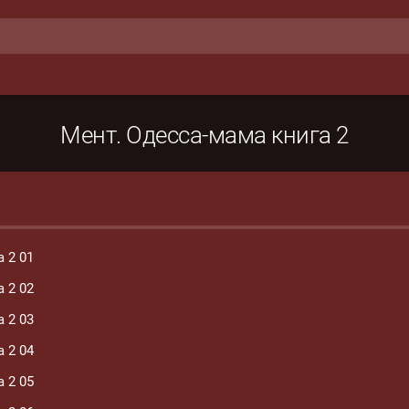
Мент. Одесса-мама книга 2
 2 01
 2 02
 2 03
 2 04
 2 05