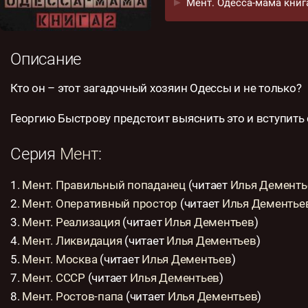
Мент. Одесса-мама книга
Описание
Кто он – этот загадочный хозяин Одессы и не только?
Георгию Быстрову предстоит выяснить это и вступить с
Серия
Мент
:
1.
Мент. Правильный попаданец
(читает
Илья Дементь
2.
Мент. Оперативный простор
(читает
Илья Дементье
3.
Мент. Реализация
(читает
Илья Дементьев
)
4.
Мент. Ликвидация
(читает
Илья Дементьев
)
5.
Мент. Москва
(читает
Илья Дементьев
)
7.
Мент. СССР
(читает
Илья Дементьев
)
8.
Мент. Ростов-папа
(читает
Илья Дементьев
)