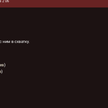
 2 06
 ним в схватку.
ев
)
в
)