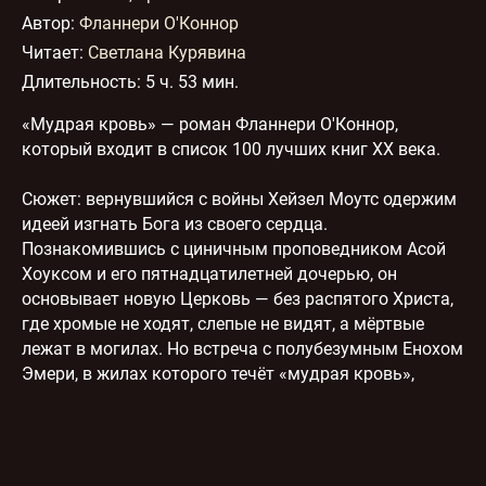
Автор:
Фланнери О'Коннор
Читает:
Светлана Курявина
Длительность:
5 ч. 53 мин.
«Мудрая кровь» — роман Фланнери О'Коннор,
который входит в список 100 лучших книг XX века.
Сюжет: вернувшийся с войны Хейзел Моутс одержим
идеей изгнать Бога из своего сердца.
Познакомившись с циничным проповедником Асой
Хоуксом и его пятнадцатилетней дочерью, он
основывает новую Церковь — без распятого Христа,
где хромые не ходят, слепые не видят, а мёртвые
лежат в могилах. Но встреча с полубезумным Енохом
Эмери, в жилах которого течёт «мудрая кровь»,
заставляет Хейзела по-настоящему «прозреть».
otrubin.books@gmail.com
Правообладателям