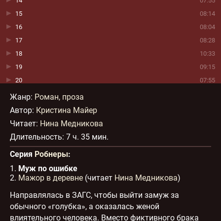
14
07:55
15
08:14
16
08:04
17
08:28
18
10:33
19
09:15
20
07:55
21
08:29
Жанр
:
Роман, проза
22
08:12
Автор:
Кристина Майер
23
09:57
Читает:
Нина Медникова
24
07:56
Длительность:
7 ч. 35 мин.
25
07:41
Серия
Робнеры
:
26
07:42
1.
Муж по ошибке
27
07:38
2.
Мажор в деревне
(читает
Нина Медникова
)
28
09:18
Направлялась в ЗАГС, чтобы выйти замуж за
29
08:28
обычного «голубка», а оказалась женой
30
07:31
влиятельного человека. Вместо фиктивного брака