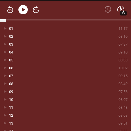
1X
01
11:17
02
08:10
03
07:37
04
09:10
05
08:38
06
10:02
07
09:15
08
08:49
09
07:56
10
08:07
11
08:48
12
08:08
13
09:51