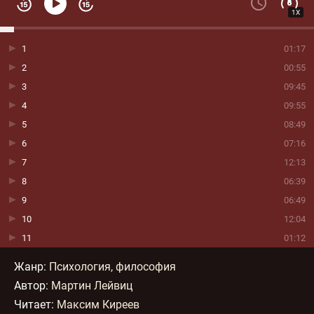
1X
1
01:17
2
00:55
3
09:45
4
09:55
5
08:49
6
07:16
7
12:13
8
06:39
9
06:49
10
12:04
11
01:12
Жанр
:
Психология, философия
Автор:
Мартин Лейвиц
Читает:
Максим Киреев