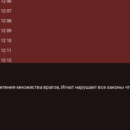
 12 06
 12 07
 12 08
 12 09
 12 10
 12 11
 12 12
 12 13
ретения множества врагов, Игнат нарушает все законы ч