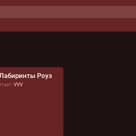
 Лабиринты Роуз
тает:
VVV