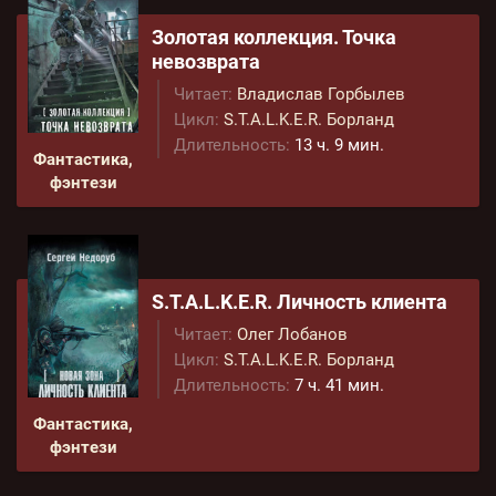
Золотая коллекция. Точка
невозврата
Читает:
Владислав Горбылев
Цикл:
S.T.A.L.K.E.R. Борланд
Длительность:
13 ч. 9 мин.
Фантастика,
фэнтези
S.T.A.L.K.E.R. Личность клиента
Читает:
Олег Лобанов
Цикл:
S.T.A.L.K.E.R. Борланд
Длительность:
7 ч. 41 мин.
Фантастика,
фэнтези