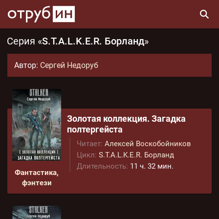
Серия «
S.T.A.L.K.E.R. Борланд
»
Автор:
Сергей Недоруб
Золотая коллекция. Загадка
полтергейста
Читает:
Алексей Воскобойников
Цикл:
S.T.A.L.K.E.R. Борланд
Длительность:
11 ч. 32 мин.
Фантастика,
фэнтези