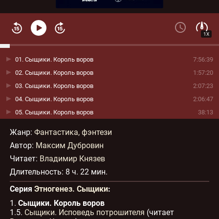
1X
01. Сыщики. Король воров
7:56:39
02. Сыщики. Король воров
1:57:20
03. Сыщики. Король воров
2:07:23
04. Сыщики. Король воров
2:06:47
05. Сыщики. Король воров
38:13
Жанр
:
Фантастика, фэнтези
Автор:
Максим Дубровин
Читает:
Владимир Князев
Длительность:
8 ч. 22 мин.
Серия
Этногенез. Сыщики
:
1.
Сыщики. Король воров
1.5.
Сыщики. Исповедь потрошителя
(читает