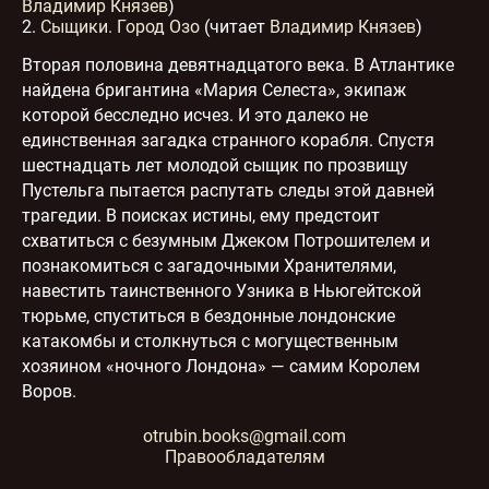
Владимир Князев
)
2.
Сыщики. Город Озо
(читает
Владимир Князев
)
Вторая половина девятнадцатого века. В Атлантике
найдена бригантина «Мария Селеста», экипаж
которой бесследно исчез. И это далеко не
единственная загадка странного корабля. Спустя
шестнадцать лет молодой сыщик по прозвищу
Пустельга пытается распутать следы этой давней
трагедии. В поисках истины, ему предстоит
схватиться с безумным Джеком Потрошителем и
познакомиться с загадочными Хранителями,
навестить таинственного Узника в Ньюгейтской
тюрьме, спуститься в бездонные лондонские
катакомбы и столкнуться с могущественным
хозяином «ночного Лондона» — самим Королем
Воров.
otrubin.books@gmail.com
Правообладателям