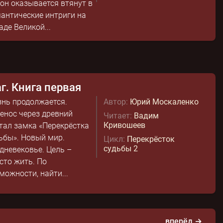
 он оказывается втянут в
антические интриги на
аде Великой...
г. Книга первая
нь продолжается.
Автор:
Юрий Москаленко
енос через древний
Читает:
Вадим
Кривошеев
тал замка «Перекрёстка
ьбы». Новый мир.
Цикл:
Перекрёсток
судьбы 2
дневековье. Цель –
сто жить. По
можности, найти...
вперёд →