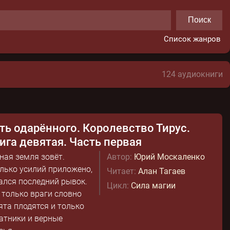
Поиск
Список жанров
124 аудиокниги
ть одарённого. Королевство Тирус.
ига девятая. Часть первая
ная земля зовёт.
Автор:
Юрий Москаленко
лько усилий приложено,
Читает:
Алан Тагаев
ался последний рывок.
Цикл:
Сила магии
 только враги словно
ята плодятся и только
атники и верные