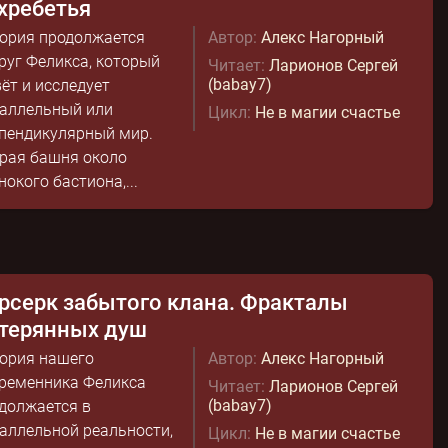
хребетья
ория продолжается
Автор:
Алекс Нагорный
руг Феликса, который
Читает:
Ларионов Сергей
(babay7)
ёт и исследует
аллельный или
Цикл:
Не в магии счастье
пендикулярный мир.
рая башня около
нокого бастиона,...
рсерк забытого клана. Фракталы
терянных душ
ория нашего
Автор:
Алекс Нагорный
ременника Феликса
Читает:
Ларионов Сергей
(babay7)
должается в
аллельной реальности,
Цикл:
Не в магии счастье