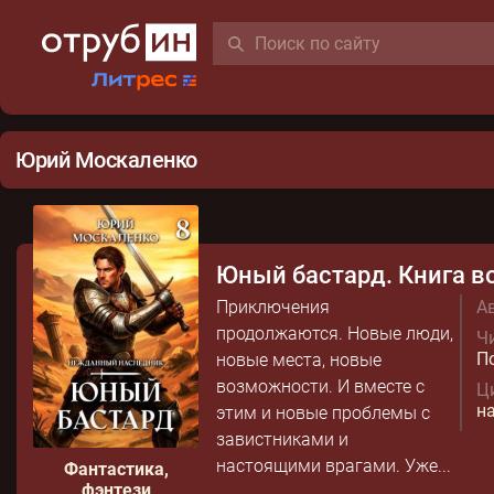
Юрий Москаленко
Юный бастард. Книга в
Приключения
Ав
продолжаются. Новые люди,
Чи
П
новые места, новые
возможности. И вместе с
Ц
н
этим и новые проблемы с
завистниками и
настоящими врагами. Уже...
Фантастика,
фэнтези