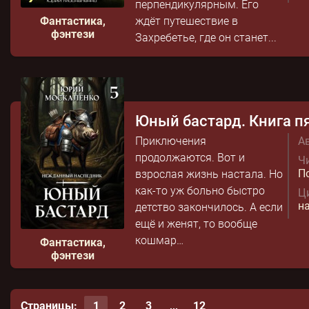
перпендикулярным. Его
Фантастика,
ждёт путешествие в
фэнтези
Захребетье, где он станет...
Юный бастард. Книга п
Приключения
Ав
продолжаются. Вот и
Чи
П
взрослая жизнь настала. Но
как-то уж больно быстро
Ц
н
детство закончилось. А если
ещё и женят, то вообще
кошмар…
Фантастика,
фэнтези
Страницы:
1
2
3
12
...