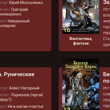
За
тор:
Юрий Москаленко
Ист
тает:
Григорий
ономаренко
вок
икл:
Нежданный
жив
аследник
пар
пер
Фантастика,
Ста
фэнтези
оди
а. Рунические
Бе
по
тор:
Алекс Нагорный
Ист
сов
тает:
Ларионов Сергей
abay7)
про
пар
икл:
Не в магии счастье