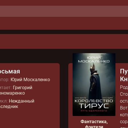
осьмая
Пу
Кн
тор:
Юрий Москаленко
Род
тает:
Григорий
ономаренко
Сто
икл:
Нежданный
ост
аследник
Вот
кот
Фантастика,
сор
фэнтези