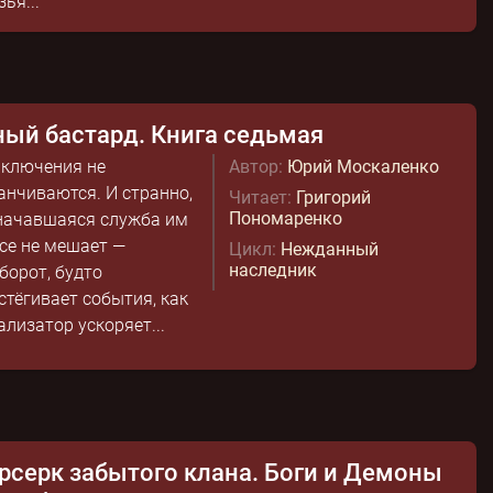
зья...
ый бастард. Книга седьмая
ключения не
Автор:
Юрий Москаленко
анчиваются. И странно,
Читает:
Григорий
Пономаренко
начавшаяся служба им
се не мешает —
Цикл:
Нежданный
наследник
борот, будто
стёгивает события, как
ализатор ускоряет...
рсерк забытого клана. Боги и Демоны