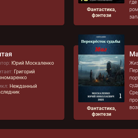
где
Фантастика,
ром
фэнтези
зап
ятая
Ма
тор:
Юрий Москаленко
Жиз
Пер
тает:
Григорий
ономаренко
пор
суд
икл:
Нежданный
аследник
Сре
про
воз
Фантастика,
фэнтези