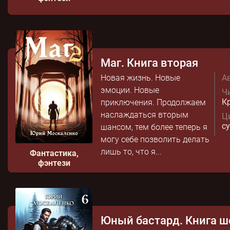
Маг. Книга вторая
Новая жизнь. Новые
Ав
эмоции. Новые
Чи
К
приключения. Продолжаем
наслаждаться вторым
Ц
с
шансом, тем более теперь я
могу себе позволить делать
лишь то, что я...
Фантастика,
фэнтези
Юный бастард. Книга ш