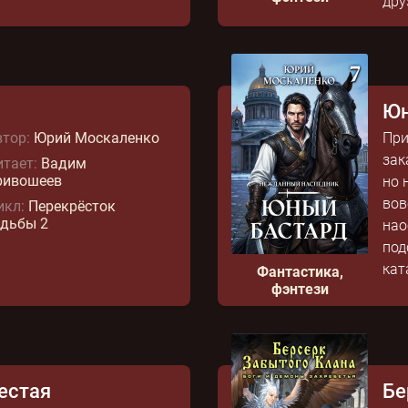
дру
Юн
тор:
Юрий Москаленко
При
зак
тает:
Вадим
ривошеев
но 
вов
икл:
Перекрёсток
удьбы 2
нао
под
кат
Фантастика,
фэнтези
естая
Бе