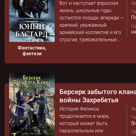
Вот и наступает взрослая
Ав
жизнь: школьные годы
Чи
П
остаются позади, впереди —
крепкий, уважаемый
Ц
н
армейский коллектив и его
строгие, требовательные...
Фантастика,
фэнтези
Берсерк забытого клан
войны Захребетья
История Феликса
Ав
продолжается в мире,
Чи
(b
который может быть
параллельным или
Ц