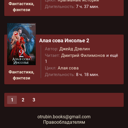
Цикл:
Крапивные истории
Фантастика,
Длительность:
7 ч. 37 мин.
фэнтези
Алая сова Инсолье 2
Автор:
Джейд Дэвлин
Читает:
Дмитрий Филимонов
и ещё
1
Цикл:
Алая сова
Фантастика,
Длительность:
8 ч. 18 мин.
фэнтези
1
2
3
otrubin.books@gmail.com
Правообладателям