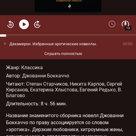
1X
Декамерон. Избранные эротические новеллы.
00:00
Слушать полностью
Жанр
:
Классика
Автор:
Джованни Боккаччо
Читают:
Степан Старчиков
,
Никита Карпов
,
Сергей
Кирсанов
,
Екатерина Хлыстова
,
Евгений Редько
,
В.
Благово
Длительность:
8 ч. 56 мин.
Название знаменитого сборника новелл Джованни
Боккаччо по праву ассоциируется со словом
«эротика». Дерзкие любовники, хитроумные жены,