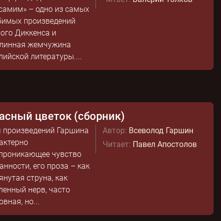
самим» – одно из самых
имых произведений
ого Диккенса и
линная жемчужина
лийской литературы....
асный цветок (сборник)
 произведений Гаршина
Автор:
Всеволод Гаршин
актерно
Читает:
Павел Апостолов
проникающее чувство
анности, его проза – как
янутая струна, как
ленный нерв, часто
овная, но...