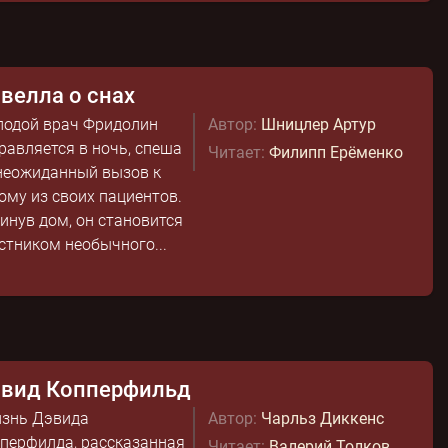
велла о снах
одой врач Фридолин
Автор:
Шницлер Артур
равляется в ночь, спеша
Читает:
Филипп Ерёменко
неожиданный вызов к
ому из своих пациентов.
инув дом, он становится
стником необычного...
вид Копперфильд
знь Дэвида
Автор:
Чарльз Диккенс
перфилда, рассказанная
Читает:
Валерий Толков