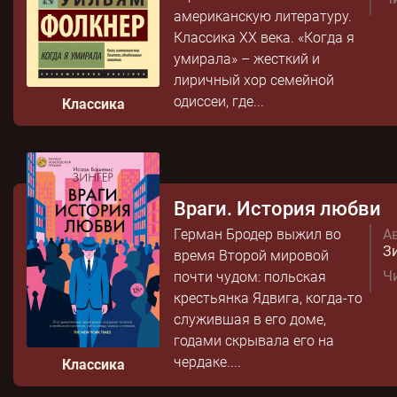
американскую литературу.
Классика XX века. «Когда я
умирала» – жесткий и
лиричный хор семейной
одиссеи, где...
Классика
Враги. История любви
Герман Бродер выжил во
Ав
З
время Второй мировой
Чи
почти чудом: польская
крестьянка Ядвига, когда-то
служившая в его доме,
годами скрывала его на
чердаке....
Классика