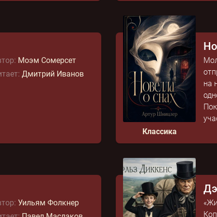
Но
тор:
Моэм Сомерсет
Мол
отп
тает:
Дмитрий Иванов
на 
одн
Пок
уча
Классика
Дэ
тор:
Уильям Фолкнер
«Жи
Коп
тает:
Павел Маслаков