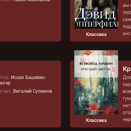
им 
люб
сам
под
анг
Классика
Кр
тор:
Исаак Башевис-
Для
ингер
хар
тает:
Виталий Сулимов
все
гум
нат
ого
нер
Классика