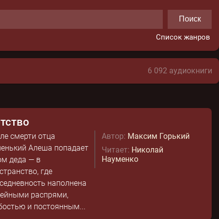
Поиск
Список жанров
6 092 аудиокниги
тство
ле смерти отца
Автор:
Максим Горький
енький Алеша попадает
Читает:
Николай
Науменко
ом деда — в
странство, где
седневность наполнена
ейными распрями,
бостью и постоянным...