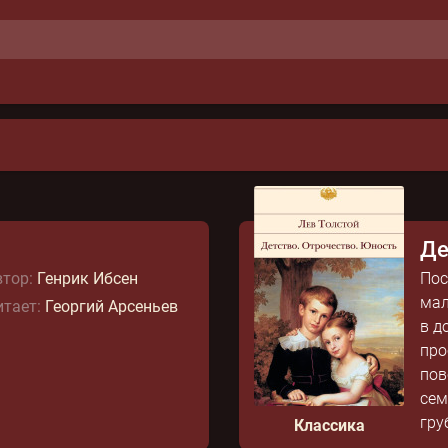
Де
тор:
Генрик Ибсен
Пос
мал
тает:
Георгий Арсеньев
в д
про
пов
сем
гру
Классика