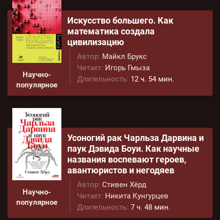
Искусство большего. Как
математика создала
цивилизацию
Автор:
Майкл Брукс
Читает:
Игорь Гмыза
Научно-
Длительность:
12 ч. 54 мин.
популярное
Усоногий рак Чарльза Дарвина и
паук Дэвида Боуи. Как научные
названия воспевают героев,
авантюристов и негодяев
Автор:
Стивен Хёрд
Научно-
Читает:
Никита Кунгурцев
популярное
Длительность:
7 ч. 48 мин.