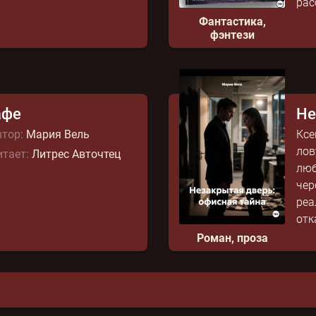
рас
Фантастика,
фэнтези
афе
Не
тор:
Мария Вель
Ксе
лов
тает:
Литрес Авточтец
люб
чер
реа
отк
Роман, проза