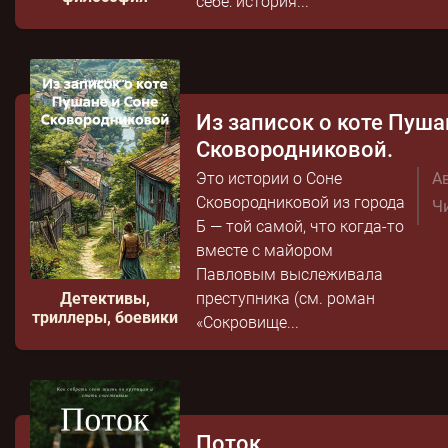
себе: история...
Из записок о коте Пуша
Сковородниковой.
Это истории о Соне
Ав
Сковородниковой из города
Чи
Б — той самой, что когда-то
вместе с майором
Павловым выслеживала
Детективы,
преступника (см. роман
триллеры, боевики
«Сокровище...
Поток