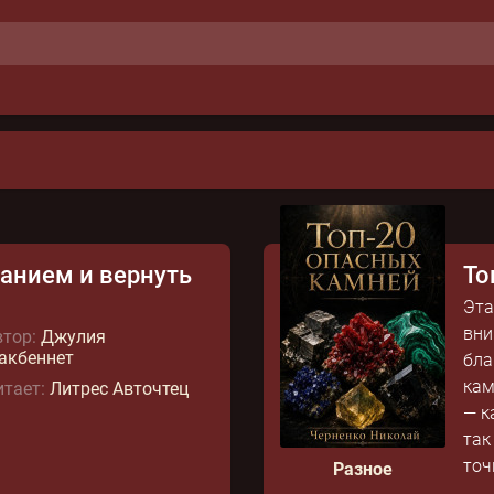
ранием и вернуть
То
Эта
вни
тор:
Джулия
акбеннет
бла
кам
тает:
Литрес Авточтец
— к
так
точк
Разное