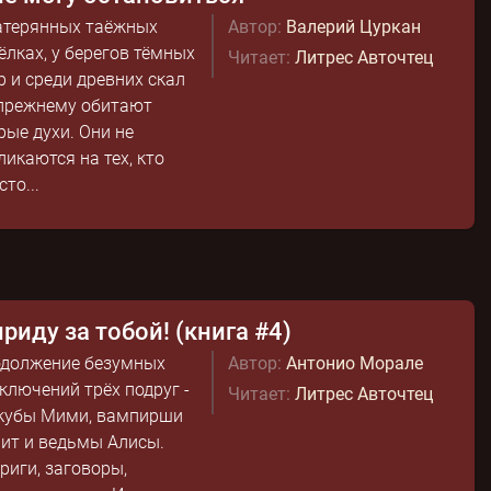
атерянных таёжных
Автор:
Валерий Цуркан
ёлках, у берегов тёмных
Читает:
Литрес Авточтец
р и среди древних скал
прежнему обитают
рые духи. Они не
ликаются на тех, кто
сто...
приду за тобой! (книга #4)
должение безумных
Автор:
Антонио Морале
ключений трёх подруг -
Читает:
Литрес Авточтец
кубы Мими, вампирши
ит и ведьмы Алисы.
риги, заговоры,