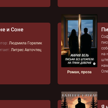
не и Соне
Пи
Соф
пис
тор:
Людмила Горелик
соб
тает:
Литрес Авточтец
на 
ште
нам
Олег
Роман, проза
Я 