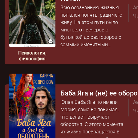
Всю осознанную жизнь я
Ав
пытался понять, ради чего
Чи
живу. На этом пути было
многое: от вечеров с
бутылкой до разговоров с
самыми именитыми...
Психология,
философия
Баба Яга и (не) ее обор
Юная Баба Яга по имени
Ав
Мария, сама не понимая,
Чи
что делает, выручает
оборотня. С этого момента
их жизнь превращается в