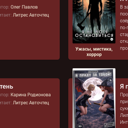
тор:
Олег Павлов
В з
пос
тает:
Литрес Авточтец
озё
по-
ста
отк
про
Ужасы, мистика,
хоррор
отень
Я 
тор:
Карина Родионова
Про
при
тает:
Литрес Авточтец
сук
Лил
Инт