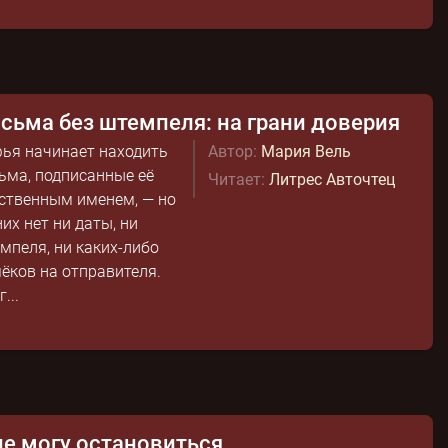
сьма без штемпеля: на грани доверия
ья начинает находить
Автор:
Мария Вель
ьма, подписанные её
Читает:
Литрес Авточтец
ственным именем, — но
них нет ни даты, ни
мпеля, ни каких-либо
ёков на отправителя.
...
не могу остановиться