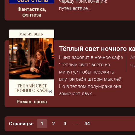
череду приключений:
путешествие...
Фантастика,
фэнтези
Тёплый свет ночного к
Нина заходит в ночное кафе
Ав
"Тёплый свет" всего на
Чи
минуту, чтобы пережить
внутри себя шторм мыслей.
Но в теплом полумраке она
замечает двух...
Роман, проза
Страницы:
1
2
3
44
...