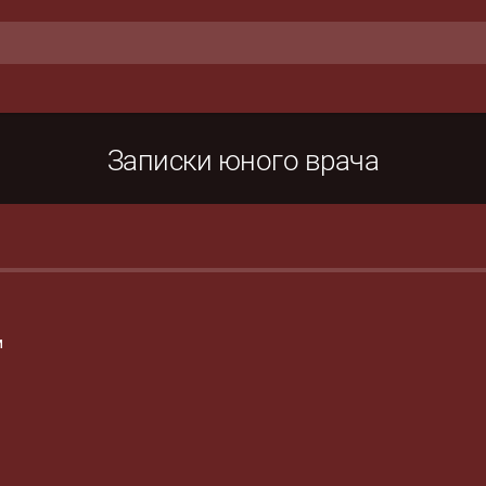
Записки юного врача
м