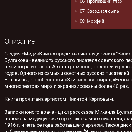
06. Пропавший глаз
07. Звездная сыпь
08. Морфий
Описание
Студия «МедиаКнига» представляет аудиокнигу "Запис
Булгакова - великого русского писателя советского пе
режиссёра и актёра. Автора романов, повестей и расс
годов. Одного из самых известных русских писателей.
Его пьесы, в особенности «Зойкина квартира», «Бег» и
многих театрах мира и экранизированы более 40 раз.
Книга прочитана артистом Никитой Карповым.
Записки юного врача - цикл рассказов Михаила Булгак
положена медицинская практика самого писателя, ок
1916 г. и четыре года работавшего врачом. Также дис
публикующийся вместе с циклом. 'Я ни в чем не винова