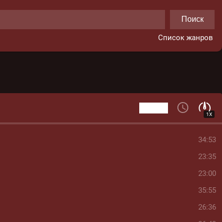
Поиск
Список жанров
1X
34:53
23:35
23:00
35:55
26:36