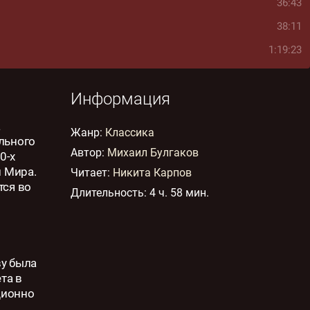
36:43
38:11
1:19:23
Информация
а
Жанр
:
Классика
ального
Автор:
Михаил Булгаков
0-х
и Мира.
Читает:
Никита Карпов
тся во
Длительность:
4 ч. 58 мин.
ву была
та в
ционно