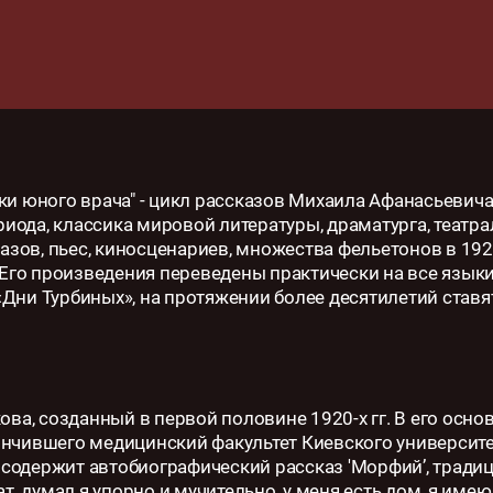
ки юного врача" - цикл рассказов Михаила Афанасьевич
риода, классика мировой литературы, драматурга, театр
казов, пьес, киносценариев, множества фельетонов в 192
 Его произведения переведены практически на все язык
 «Дни Турбиных», на протяжении более десятилетий ставя
ова, созданный в первой половине 1920-х гг. В его осно
ончившего медицинский факультет Киевского университе
к содержит автобиографический рассказ 'Морфий’, тради
т, думал я упорно и мучительно, у меня есть дом, я имею