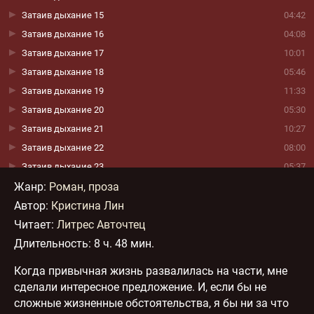
Затаив дыхание 15
04:42
Затаив дыхание 16
04:08
Затаив дыхание 17
10:01
Затаив дыхание 18
05:46
Затаив дыхание 19
11:33
Затаив дыхание 20
05:30
Затаив дыхание 21
10:27
Затаив дыхание 22
08:00
Затаив дыхание 23
05:37
Жанр
Затаив дыхание 24
:
Роман, проза
08:45
Автор:
Затаив дыхание 25
Кристина Лин
08:50
Читает:
Затаив дыхание 26
Литрес Авточтец
12:06
Длительность:
Затаив дыхание 27
8 ч. 48 мин.
06:42
Затаив дыхание 28
07:52
Когда привычная жизнь развалилась на части, мне
Затаив дыхание 29
07:06
сделали интересное предложение. И, если бы не
Затаив дыхание 30
07:56
сложные жизненные обстоятельства, я бы ни за что