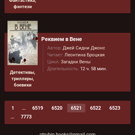
Фантастика,
фэнтези
Реквием в Вене
Автор:
Джей Сидни Джонс
Читает:
Леонтина Броцкая
Цикл:
Загадки Вены
Длительность:
12 ч. 58 мин.
Детективы,
триллеры,
боевики
1
6519
6520
6521
6522
6523
...
7773
...
otrubin.books@gmail.com