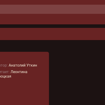
тор:
Анатолий Уткин
тает:
Леонтина
роцкая