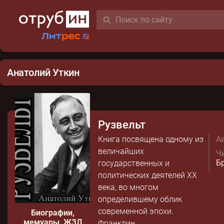
Анатолий Уткин
Рузвельт
Книга посвящена одному из
Ав
величайших
Чи
Б
государственных и
политических деятелей XX
века, во многом
определившему облик
современной эпохи.
Биографии,
мемуары, ЖЗЛ
Франклин...