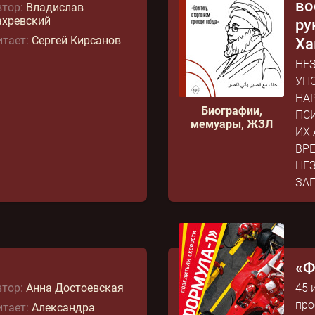
во
тор:
Владислав
ахревский
ру
тает:
Сергей Кирсанов
Ха
НЕ
УП
НА
Биографии,
ПС
мемуары, ЖЗЛ
ИХ
ВР
НЕ
ЗАП
«Ф
тор:
Анна Достоевская
45 
про
тает:
Александра