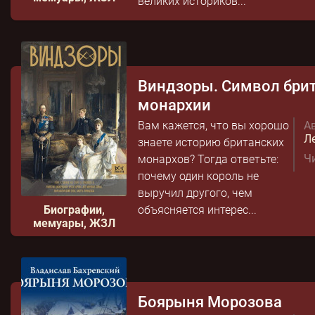
великих историков...
Виндзоры. Символ бри
монархии
Вам кажется, что вы хорошо
Ав
Л
знаете историю британских
Чи
монархов? Тогда ответьте:
почему один король не
выручил другого, чем
Биографии,
объясняется интерес...
мемуары, ЖЗЛ
Боярыня Морозова