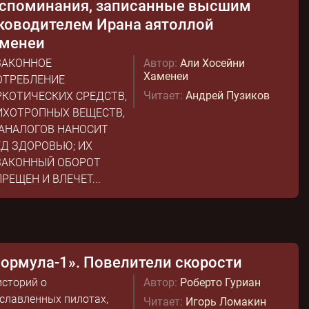
споминания, записанные высшим
ководителем Ирана аятоллой
менеи
ЗАКОННОЕ
Автор:
Али Хосейни
Хаменеи
ОТРЕБЛЕНИЕ
Читает:
Андрей Пузиков
РКОТИЧЕСКИХ СРЕДСТВ,
ИХОТРОПНЫХ ВЕЩЕСТВ,
 АНАЛОГОВ НАНОСИТ
ЕД ЗДОРОВЬЮ; ИХ
ЗАКОННЫЙ ОБОРОТ
РЕЩЕН И ВЛЕЧЕТ...
ормула-1». Повелители скорости
историй о
Автор:
Роберто Гуриан
славленных пилотах,
Читает:
Игорь Ломакин