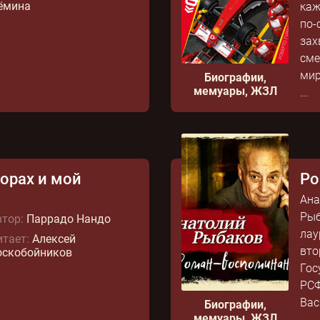
ёмина
каж
по‑
зах
сме
мир
Биографии,
мемуары, ЖЗЛ
...
горах и мой
Ро
Ана
Рыб
тор:
Паррадо Нандо
лау
тает:
Алексей
вто
оскобойников
Гос
РСФ
Вас
Биографии,
мемуары, ЖЗЛ