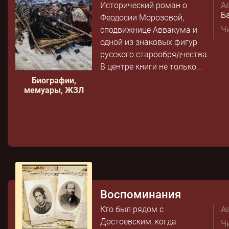
Исторический роман о
Ав
Б
Феодосии Морозовой,
Чи
сподвижнице Аввакума и
одной из знаковых фигур
русского старообрядчества.
В центре книги не только...
Биографии,
мемуары, ЖЗЛ
Воспоминания
Кто был рядом с
Ав
Достоевским, когда
Чи