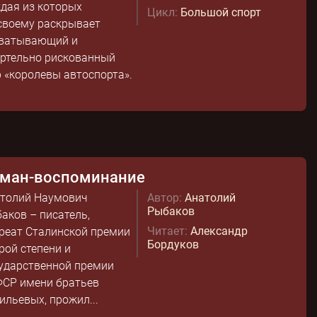
дая из которых
Цикл:
Большой спорт
своему раскрывает
ватывающий и
ртельно рискованный
 «королевы автоспорта».
ман-воспоминание
толий Наумович
Автор:
Анатолий
Рыбаков
аков – писатель,
Читает:
Александр
реат Сталинской премии
Бордуков
рой степени и
ударственной премии
СР имени братьев
ильевых, прожил...