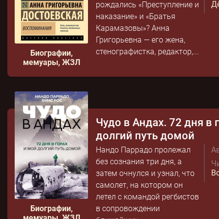
Д
рождались «Преступление и
наказание» и «Братья
Карамазовы»? Анна
Григорьевна — его жена,
стенографистка, редактор,...
Биографии,
мемуары, ЖЗЛ
Чудо в Андах. 72 дня в 
долгий путь домой
Нандо Паррадо пролежал
Ав
без сознания три дня, а
Чи
В
затем очнулся и узнал, что
самолет, на котором он
летел с командой регбистов
Биографии,
в сопровождении
мемуары, ЖЗЛ