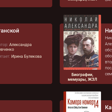
танской
Ни
Ник
Але
тор:
Александра
евченко
обс
обо
тает:
Ирина Булекова
вто
пос
сем
Биографии,
мемуары, ЖЗЛ
Ка