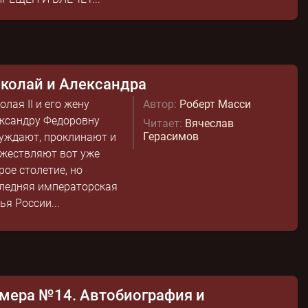
колай и Александра
олая II и его жену
Автор:
Роберт Масси
ксандру Федоровну
Читает:
Вячеслав
Герасимов
уждают, проклинают и
жествляют вот уже
рое столетие, но
ледняя императорская
ья России...
мера №14. Автобиография и