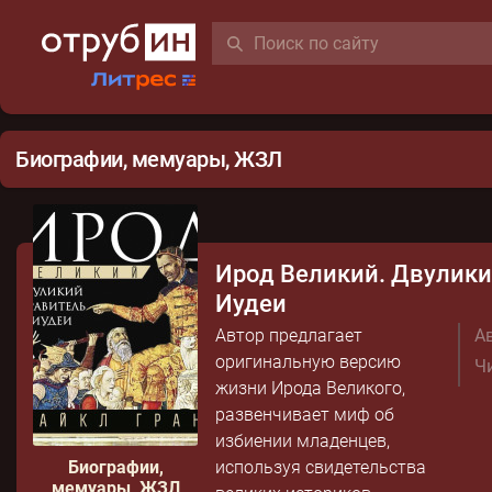
Биографии, мемуары, ЖЗЛ
Ирод Великий. Двулики
Иудеи
Автор предлагает
Ав
оригинальную версию
Чи
жизни Ирода Великого,
развенчивает миф об
избиении младенцев,
Биографии,
используя свидетельства
мемуары, ЖЗЛ