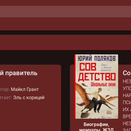
й правитель
Со
НЕ
УП
тор:
Майкл Грант
НА
тает:
Эль с корицей
ПС
ИХ
ВРЕ
НЕ
Биографии,
мемуары, ЖЗЛ
ЗАП