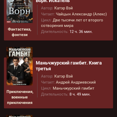
Ворн. Искатель
Автор:
Катэр Вэй
Читает:
Чайцын Александр (Алекс)
Цикл:
Две тысячи лет от второго
сотворения мира
Фантастика,
Длительность:
12 ч. 36 мин.
фэнтези
Маньчжурский гамбит. Книга
третья
Автор:
Катэр Вэй
Читает:
Андрей Андриевский
Цикл:
Маньчжурский гамбит
Приключения,
Длительность:
8 ч. 49 мин.
военные
приключения