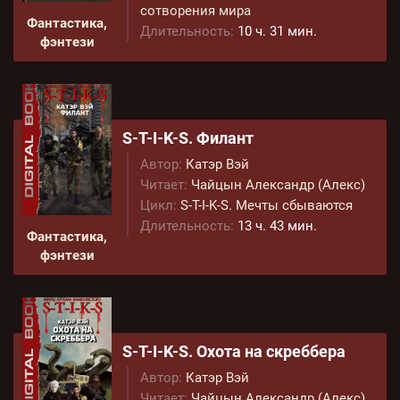
сотворения мира
Фантастика,
Длительность:
10 ч. 31 мин.
фэнтези
S-T-I-K-S. Филант
Автор:
Катэр Вэй
Читает:
Чайцын Александр (Алекс)
Цикл:
S-T-I-K-S. Мечты сбываются
Длительность:
13 ч. 43 мин.
Фантастика,
фэнтези
S-T-I-K-S. Охота на скреббера
Автор:
Катэр Вэй
Читает:
Чайцын Александр (Алекс)