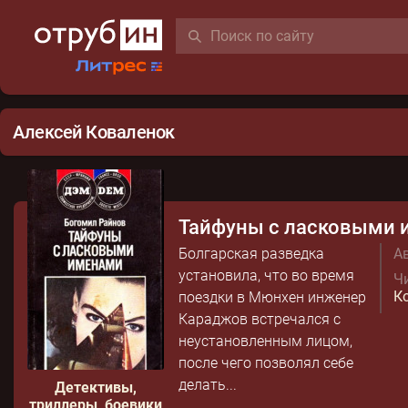
Алексей Коваленок
Тайфуны с ласковыми 
Болгарская разведка
Ав
установила, что во время
Чи
К
поездки в Мюнхен инженер
Караджов встречался с
неустановленным лицом,
после чего позволял себе
делать...
Детективы,
триллеры, боевики