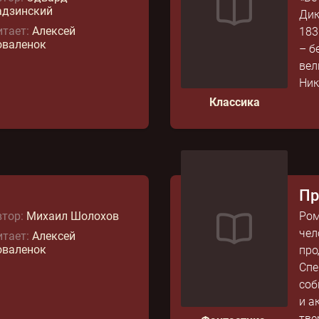
адзинский
Дик
тает:
Алексей
183
оваленок
– б
вел
Ник
Классика
Пр
тор:
Михаил Шолохов
Ром
чел
тает:
Алексей
оваленок
про
Спе
соб
и а
тве