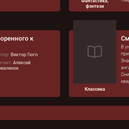
Фантастика,
фэнтези
оренного к
См
В у
при
тор:
Виктор Гюго
Зна
тает:
Алексей
анг
оваленок
Сни
ква
Классика