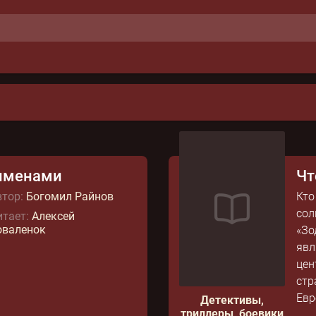
именами
Чт
тор:
Богомил Райнов
Кто
сол
тает:
Алексей
оваленок
«Зо
явл
цен
стр
Евр
Детективы,
триллеры, боевики