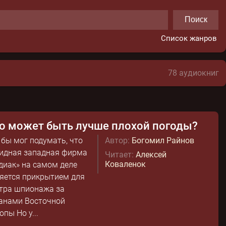
Поиск
Список жанров
78 аудиокниг
о может быть лучше плохой погоды?
 бы мог подумать, что
Автор:
Богомил Райнов
идная западная фирма
Читает:
Алексей
Коваленок
диак» на самом деле
яется прикрытием для
тра шпионажа за
анами Восточной
опы Но у...