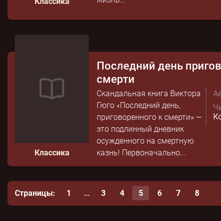
Классика
Последний день пригов
смерти
Скандальная книга Виктора
Ав
Гюго «Последний день,
Чи
К
приговоренного к смерти» —
это подлинный дневник
осужденного на смертную
Классика
казнь! Первоначально...
Страницы:
1
3
4
5
6
7
8
...