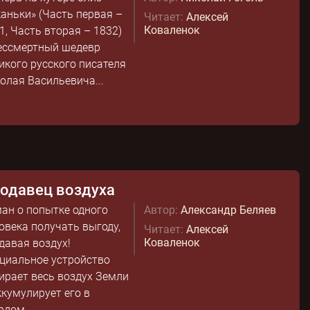
аньки» (Часть первая –
Читает:
Алексей
Коваленок
1, Часть вторая – 1832)
ессмертный шедевр
икого русского писателя
олая Васильевича...
одавец воздуха
ан о попытке одного
Автор:
Александр Беляев
овека получать выгоду,
Читает:
Алексей
Коваленок
давая воздух!
циальное устройство
ирает весь воздух Земли
ккумулирует его в
рдом...