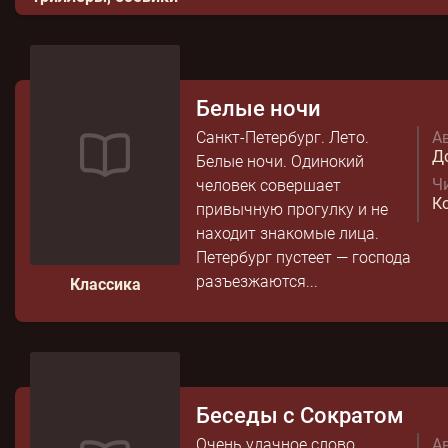
Белые ночи
Санкт-Петербург. Лето.
Ав
Д
Белые ночи. Одинокий
Чи
человек совершает
К
привычную прогулку и не
находит знакомые лица.
Петербург пустеет — господа
разъезжаются...
Классика
Беседы с Сократом
Очень удачное слово
Ав