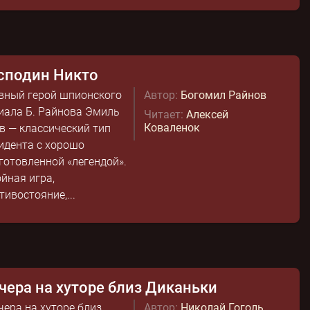
сподин Никто
вный герой шпионского
Автор:
Богомил Райнов
иала Б. Райнова Эмиль
Читает:
Алексей
Коваленок
в — классический тип
идента с хорошо
готовленной «легендой».
йная игра,
тивостояние,...
чера на хуторе близ Диканьки
чера на хуторе близ
Автор:
Николай Гоголь