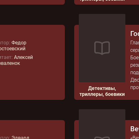
Го
тор:
Федор
Гла
остоевский
сер
тает:
Алексей
Бое
оваленок
рез
под
Дво
про
Детективы,
триллеры, боевики
Ве
тор:
Эдвард
«Ве