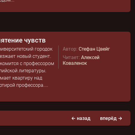
ятение чувств
ниверситетский городок
Автор:
Стефан Цвейг
езжает новый студент.
Читает:
Алексей
Коваленок
комится с профессором
лийской литературы.
мает квартиру над
ртирой профессора....
← назад
вперёд →