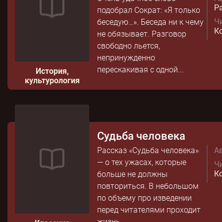
Р
подобрал Сократ: «Я только
Чи
беседую…». Беседа ни к чему
К
не обязывает. Разговор
свободно льется,
непринужденно
перескакивая с одной...
История,
культурология
Судьба человека
Рассказ «Судьба человека»
Ав
— о тех ужасах, которые
Чи
К
больше не должны
повториться. В небольшом
по объему про изведении
перед читателями проходит
жизнь...